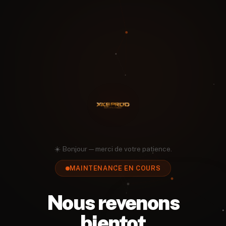
☀️ Bonjour — merci de votre patience.
MAINTENANCE EN COURS
Nous revenons
bientot